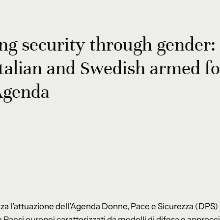
g security through gender: 
Italian and Swedish armed fo
Agenda
zza l’attuazione dell’Agenda Donne, Pace e Sicurezza (DPS)
e Paesi europei caratterizzati da modelli di difesa e approcci