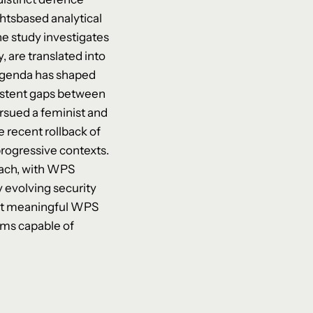
htsbased analytical
e study investigates
, are translated into
 Agenda has shaped
sistent gaps between
rsued a feminist and
e recent rollback of
progressive contexts.
roach, with WPS
 evolving security
that meaningful WPS
rms capable of