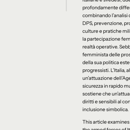
profondamente differen
combinando l’analisi 
DPS, prevenzione, pro
culture e pratiche mil
la partecipazione femm
realtà operative. Seb
femminista delle prosp
della sua politica este
progressisti. L’Italia,
un’attuazione dell’Ag
sicurezza in rapido m
sostiene che un’attua
diritti e sensibili al 
inclusione simbolica.
This article examine
the armed forces of I