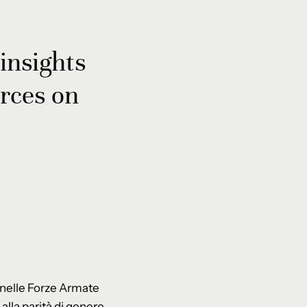
insights
rces on
 nelle Forze Armate
 alla parità di genere