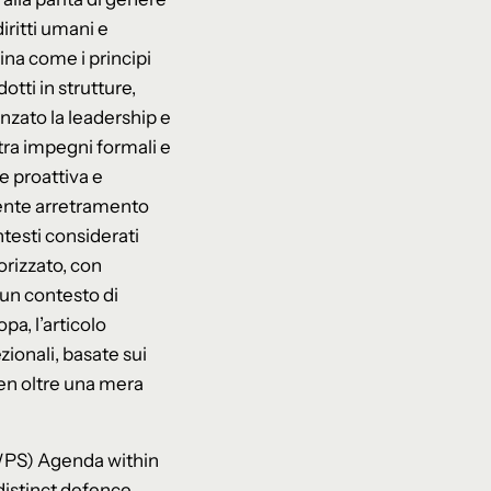
iritti umani e
ina come i principi
tti in strutture,
enzato la leadership e
 tra impegni formali e
e proattiva e
ecente arretramento
ontesti considerati
iorizzato, con
 un contesto di
a, l’articolo
ionali, basate sui
 ben oltre una mera
WPS) Agenda within
distinct defence