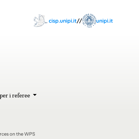
cisp.unipi.it
//
unipi.it
 per i referee
orces on the WPS