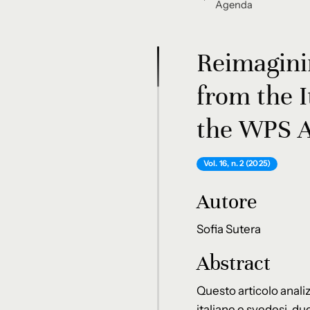
Agenda
Reimaginin
from the 
the WPS 
Vol. 16, n. 2 (2025)
Autore
Sofia Sutera
Abstract
Questo articolo anali
italiane e svedesi, du