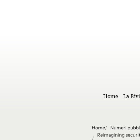
Skip to main content
Home
La Riv
Home
Numeri pubbl
Reimagining securit