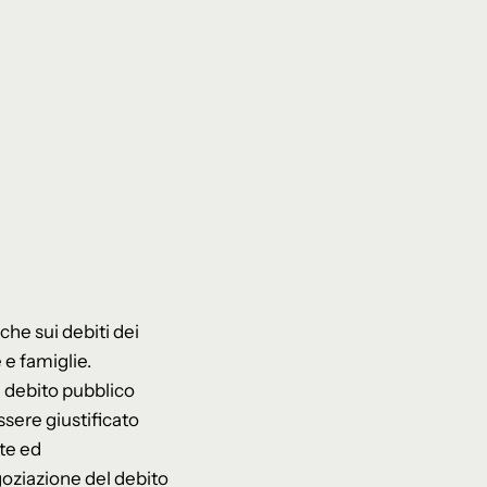
e sui debiti dei
 e famiglie.
l debito pubblico
sere giustificato
te ed
goziazione del debito