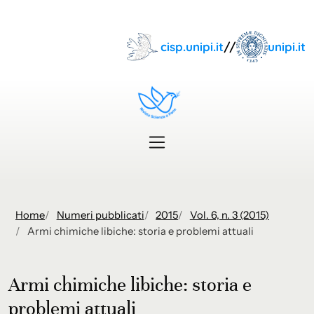
Skip to main content
cisp.unipi.it
//
unipi.it
Home
Numeri pubblicati
2015
Vol. 6, n. 3 (2015)
Armi chimiche libiche: storia e problemi attuali
Armi chimiche libiche: storia e
problemi attuali