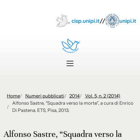
Skip to main content
cisp.unipi.it
//
unipi.it
Home
Numeri pubblicati
2014
Vol. 5, n. 2 (2014)
Alfonso Sastre, “Squadra verso la morte”, a cura di Enrico
Di Pastena, ETS, Pisa, 2013.
Alfonso Sastre, “Squadra verso la